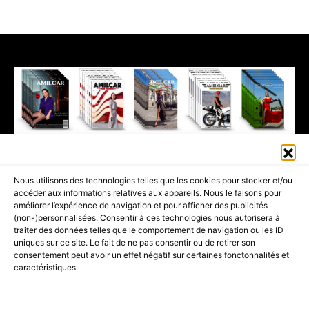
411K
13K
© 2026 AMILCAR MAGAZINE GROUP - AMILCAR STYLE MAGAZINE IS
Nous utilisons des technologies telles que les cookies pour stocker et/ou
PART OF THE
AMILCAR MAGAZINE GROUP.
EDITOR - ADVERTISING
accéder aux informations relatives aux appareils. Nous le faisons pour
AGENCE MEDIANE.
améliorer l’expérience de navigation et pour afficher des publicités
(non-)personnalisées. Consentir à ces technologies nous autorisera à
ACCUEIL
BEST OF LUXE
35 MAGAZINES
traiter des données telles que le comportement de navigation ou les ID
uniques sur ce site. Le fait de ne pas consentir ou de retirer son
SHOPPING & CONCIERGERIE
Voyages
Contact
consentement peut avoir un effet négatif sur certaines fonctonnalités et
caractéristiques.
Avant-Premières
& Offres exclusives