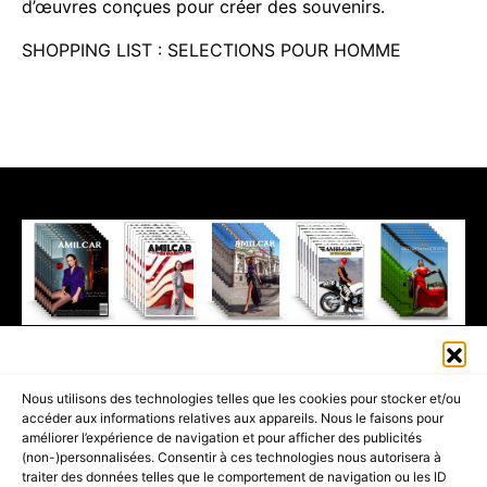
d’œuvres conçues pour créer des souvenirs.
SHOPPING LIST : SELECTIONS POUR HOMME
411K
13K
© 2026 AMILCAR MAGAZINE GROUP - AMILCAR STYLE MAGAZINE IS
Nous utilisons des technologies telles que les cookies pour stocker et/ou
PART OF THE
AMILCAR MAGAZINE GROUP.
EDITOR - ADVERTISING
accéder aux informations relatives aux appareils. Nous le faisons pour
AGENCE MEDIANE.
améliorer l’expérience de navigation et pour afficher des publicités
(non-)personnalisées. Consentir à ces technologies nous autorisera à
ACCUEIL
BEST OF LUXE
35 MAGAZINES
traiter des données telles que le comportement de navigation ou les ID