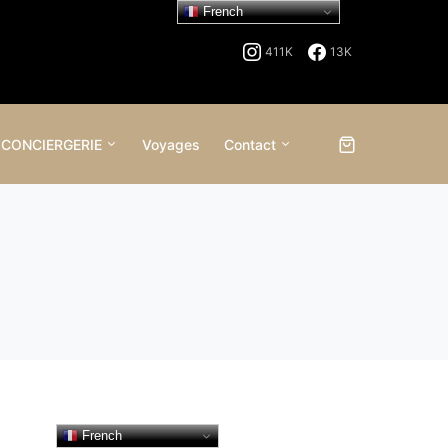
French
411K
13K
 CONCIERGERIE
Voyages
Contact
French