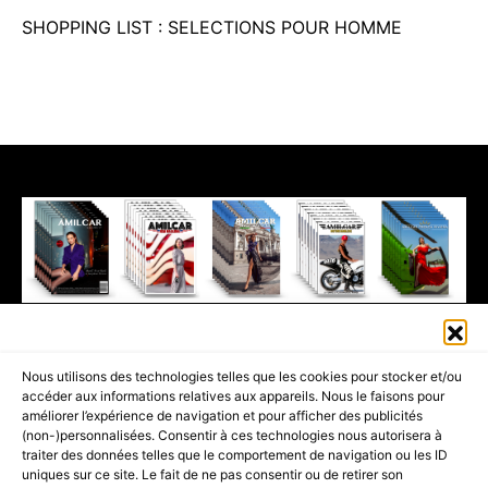
SHOPPING LIST : SELECTIONS POUR HOMME
411K
13K
© 2026 AMILCAR MAGAZINE GROUP - AMILCAR STYLE MAGAZINE IS
Nous utilisons des technologies telles que les cookies pour stocker et/ou
PART OF THE
AMILCAR MAGAZINE GROUP.
EDITOR - ADVERTISING
accéder aux informations relatives aux appareils. Nous le faisons pour
AGENCE MEDIANE.
améliorer l’expérience de navigation et pour afficher des publicités
(non-)personnalisées. Consentir à ces technologies nous autorisera à
ACCUEIL
BEST OF LUXE
35 MAGAZINES
traiter des données telles que le comportement de navigation ou les ID
uniques sur ce site. Le fait de ne pas consentir ou de retirer son
SHOPPING & CONCIERGERIE
Voyages
Contact