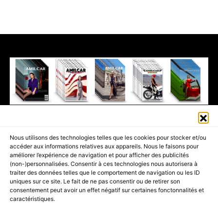
411K
13K
© 2026 AMILCAR MAGAZINE GROUP - AMILCAR STYLE MAGAZINE IS
Nous utilisons des technologies telles que les cookies pour stocker et/ou
PART OF THE
AMILCAR MAGAZINE GROUP.
EDITOR - ADVERTISING
accéder aux informations relatives aux appareils. Nous le faisons pour
AGENCE MEDIANE.
améliorer l’expérience de navigation et pour afficher des publicités
(non-)personnalisées. Consentir à ces technologies nous autorisera à
ACCUEIL
BEST OF LUXE
35 MAGAZINES
traiter des données telles que le comportement de navigation ou les ID
uniques sur ce site. Le fait de ne pas consentir ou de retirer son
SHOPPING & CONCIERGERIE
Voyages
Contact
consentement peut avoir un effet négatif sur certaines fonctonnalités et
caractéristiques.
Avant-Premières