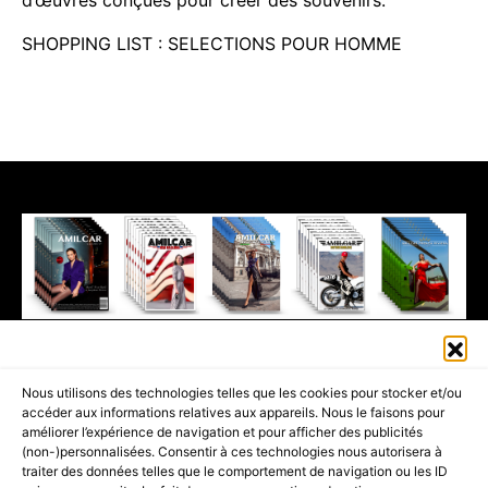
SHOPPING LIST : SELECTIONS POUR HOMME
411K
13K
© 2026 AMILCAR MAGAZINE GROUP - AMILCAR STYLE MAGAZINE IS
Nous utilisons des technologies telles que les cookies pour stocker et/ou
PART OF THE
AMILCAR MAGAZINE GROUP.
EDITOR - ADVERTISING
accéder aux informations relatives aux appareils. Nous le faisons pour
AGENCE MEDIANE.
améliorer l’expérience de navigation et pour afficher des publicités
(non-)personnalisées. Consentir à ces technologies nous autorisera à
ACCUEIL
BEST OF LUXE
35 MAGAZINES
traiter des données telles que le comportement de navigation ou les ID