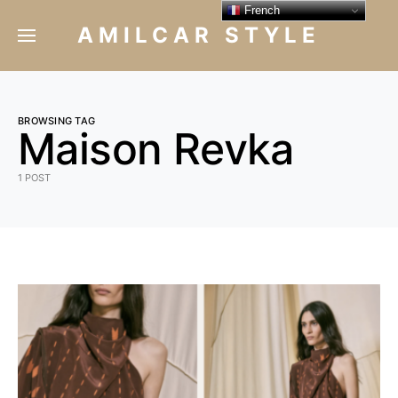
French
AMILCAR STYLE
BROWSING TAG
Maison Revka
1 POST