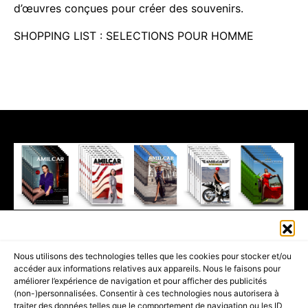
d’œuvres conçues pour créer des souvenirs.
SHOPPING LIST : SELECTIONS POUR HOMME
411K
13K
© 2026 AMILCAR MAGAZINE GROUP - AMILCAR STYLE MAGAZINE IS
Nous utilisons des technologies telles que les cookies pour stocker et/ou
PART OF THE
AMILCAR MAGAZINE GROUP.
EDITOR - ADVERTISING
accéder aux informations relatives aux appareils. Nous le faisons pour
AGENCE MEDIANE.
améliorer l’expérience de navigation et pour afficher des publicités
(non-)personnalisées. Consentir à ces technologies nous autorisera à
ACCUEIL
BEST OF LUXE
35 MAGAZINES
traiter des données telles que le comportement de navigation ou les ID