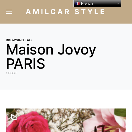
French
AMILCAR STYLE
BROWSING TAG
Maison Jovoy
PARIS
1 POST