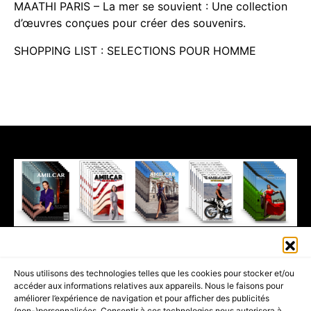
MAATHI PARIS – La mer se souvient : Une collection
d’œuvres conçues pour créer des souvenirs.
SHOPPING LIST : SELECTIONS POUR HOMME
411K
13K
© 2026 AMILCAR MAGAZINE GROUP - AMILCAR STYLE MAGAZINE IS
Nous utilisons des technologies telles que les cookies pour stocker et/ou
PART OF THE
AMILCAR MAGAZINE GROUP.
EDITOR - ADVERTISING
accéder aux informations relatives aux appareils. Nous le faisons pour
AGENCE MEDIANE.
améliorer l’expérience de navigation et pour afficher des publicités
(non-)personnalisées. Consentir à ces technologies nous autorisera à