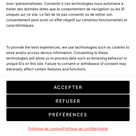
(non-)personnalisées. Consentir à ces technologies nous autorisera à
ACCUEIL
BEST OF LUXE
35 MAGAZINES
traiter des données telles que le comportement de navigation ou les ID
uniques sur ce site. Le fait de ne pas consentir ou de retirer son
SHOPPING & CONCIERGERIE
Voyages
Contact
consentement peut avoir un effet négatif sur certaines fonctonnalités et
caractéristiques.
Avant-Premières
& Offres exclusives
To provide the best experiences, we use technologies such as cookies to
store and/or access device information. Consenting to these
technologies will allow us to process data such as browsing behavior or
unique IDs on this site. Failure to consent or withdrawal of consent may
adversely affect certain features and functions.
SUBSCRIBE
ACCEPTER
En cochant cette case, vous confirmez que vous avez lu et que vous
REFUSER
acceptez nos conditions d'utilisation concernant le stockage des
données soumises par le biais de ce formulaire. By checking this box, you
confirm that you have read and are agreeing to our terms of use
PRÉFÉRENCES
regarding the storage of the data submitted through this form.
Politique de cookies
Politique de confidentialité