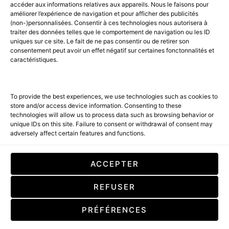
accéder aux informations relatives aux appareils. Nous le faisons pour
AGENCE MEDIANE.
améliorer l’expérience de navigation et pour afficher des publicités
(non-)personnalisées. Consentir à ces technologies nous autorisera à
ACCUEIL
BEST OF LUXE
35 MAGAZINES
traiter des données telles que le comportement de navigation ou les ID
uniques sur ce site. Le fait de ne pas consentir ou de retirer son
SHOPPING & CONCIERGERIE
Voyages
Contact
consentement peut avoir un effet négatif sur certaines fonctonnalités et
caractéristiques.
Avant-Premières
& Offres exclusives
To provide the best experiences, we use technologies such as cookies to
store and/or access device information. Consenting to these
technologies will allow us to process data such as browsing behavior or
unique IDs on this site. Failure to consent or withdrawal of consent may
adversely affect certain features and functions.
SUBSCRIBE
ACCEPTER
En cochant cette case, vous confirmez que vous avez lu et que vous
REFUSER
acceptez nos conditions d'utilisation concernant le stockage des
données soumises par le biais de ce formulaire. By checking this box, you
confirm that you have read and are agreeing to our terms of use
PRÉFÉRENCES
regarding the storage of the data submitted through this form.