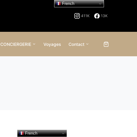
French
411K
13K
 CONCIERGERIE
Voyages
Contact
French