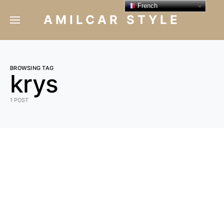
French
AMILCAR STYLE
BROWSING TAG
krys
1 POST