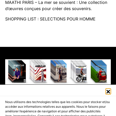
MAATHI PARIS – La mer se souvient : Une collection
d’œuvres conçues pour créer des souvenirs.
SHOPPING LIST : SELECTIONS POUR HOMME
411K
13K
© 2026 AMILCAR MAGAZINE GROUP - AMILCAR STYLE MAGAZINE IS
Nous utilisons des technologies telles que les cookies pour stocker et/ou
PART OF THE
AMILCAR MAGAZINE GROUP.
EDITOR - ADVERTISING
accéder aux informations relatives aux appareils. Nous le faisons pour
AGENCE MEDIANE.
améliorer l’expérience de navigation et pour afficher des publicités
(non-)personnalisées. Consentir à ces technologies nous autorisera à