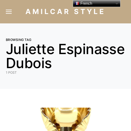
French
AMILCAR STYLE
BROWSING TAG
Juliette Espinasse
Dubois
1 POST
1