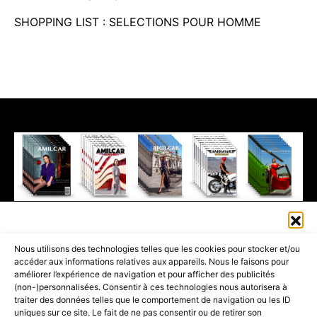
SHOPPING LIST : SELECTIONS POUR HOMME
411K
13K
© 2026 AMILCAR MAGAZINE GROUP - AMILCAR STYLE MAGAZINE IS
Nous utilisons des technologies telles que les cookies pour stocker et/ou
PART OF THE
AMILCAR MAGAZINE GROUP.
EDITOR - ADVERTISING
accéder aux informations relatives aux appareils. Nous le faisons pour
AGENCE MEDIANE.
améliorer l’expérience de navigation et pour afficher des publicités
(non-)personnalisées. Consentir à ces technologies nous autorisera à
ACCUEIL
BEST OF LUXE
35 MAGAZINES
traiter des données telles que le comportement de navigation ou les ID
uniques sur ce site. Le fait de ne pas consentir ou de retirer son
SHOPPING & CONCIERGERIE
Voyages
Contact