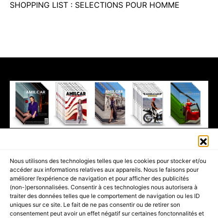
SHOPPING LIST : SELECTIONS POUR HOMME
411K
13K
© 2026 AMILCAR MAGAZINE GROUP - AMILCAR STYLE MAGAZINE IS
Nous utilisons des technologies telles que les cookies pour stocker et/ou
PART OF THE
AMILCAR MAGAZINE GROUP.
EDITOR - ADVERTISING
accéder aux informations relatives aux appareils. Nous le faisons pour
AGENCE MEDIANE.
améliorer l’expérience de navigation et pour afficher des publicités
(non-)personnalisées. Consentir à ces technologies nous autorisera à
ACCUEIL
BEST OF LUXE
35 MAGAZINES
traiter des données telles que le comportement de navigation ou les ID
uniques sur ce site. Le fait de ne pas consentir ou de retirer son
SHOPPING & CONCIERGERIE
Voyages
Contact
consentement peut avoir un effet négatif sur certaines fonctonnalités et