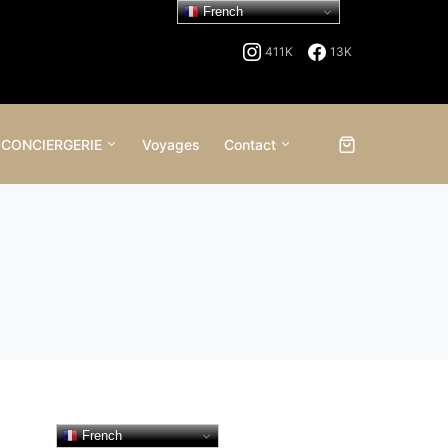
French
411K
13K
 CONCIERGERIE
Voyages
Contact
French