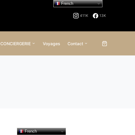
French
411K
13K
 CONCIERGERIE
Voyages
Contact
French