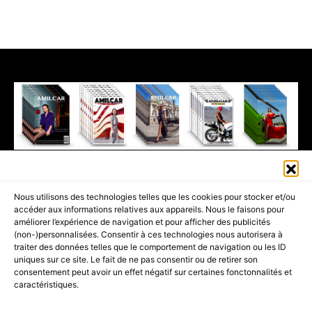
411K
13K
© 2026 AMILCAR MAGAZINE GROUP - AMILCAR STYLE MAGAZINE IS
Nous utilisons des technologies telles que les cookies pour stocker et/ou
PART OF THE
AMILCAR MAGAZINE GROUP.
EDITOR - ADVERTISING
accéder aux informations relatives aux appareils. Nous le faisons pour
AGENCE MEDIANE.
améliorer l’expérience de navigation et pour afficher des publicités
(non-)personnalisées. Consentir à ces technologies nous autorisera à
ACCUEIL
BEST OF LUXE
35 MAGAZINES
traiter des données telles que le comportement de navigation ou les ID
uniques sur ce site. Le fait de ne pas consentir ou de retirer son
SHOPPING & CONCIERGERIE
Voyages
Contact
consentement peut avoir un effet négatif sur certaines fonctonnalités et
caractéristiques.
Avant-Premières