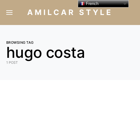
French
AMILCAR STYLE
BROWSING TAG
hugo costa
1 POST