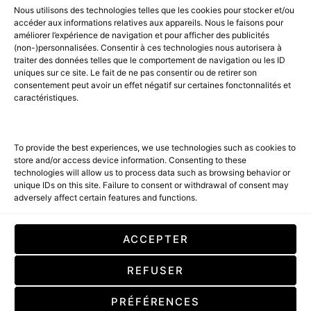
© 2026 AMILCAR MAGAZINE GROUP - AMILCAR STYLE MAGAZINE IS
Nous utilisons des technologies telles que les cookies pour stocker et/ou
PART OF THE
AMILCAR MAGAZINE GROUP.
EDITOR - ADVERTISING
accéder aux informations relatives aux appareils. Nous le faisons pour
AGENCE MEDIANE.
améliorer l’expérience de navigation et pour afficher des publicités
(non-)personnalisées. Consentir à ces technologies nous autorisera à
ACCUEIL
BEST OF LUXE
35 MAGAZINES
traiter des données telles que le comportement de navigation ou les ID
uniques sur ce site. Le fait de ne pas consentir ou de retirer son
SHOPPING & CONCIERGERIE
Voyages
Contact
consentement peut avoir un effet négatif sur certaines fonctonnalités et
caractéristiques.
Avant-Premières
& Offres exclusives
To provide the best experiences, we use technologies such as cookies to
store and/or access device information. Consenting to these
technologies will allow us to process data such as browsing behavior or
unique IDs on this site. Failure to consent or withdrawal of consent may
adversely affect certain features and functions.
SUBSCRIBE
ACCEPTER
En cochant cette case, vous confirmez que vous avez lu et que vous
REFUSER
acceptez nos conditions d'utilisation concernant le stockage des
données soumises par le biais de ce formulaire. By checking this box, you
confirm that you have read and are agreeing to our terms of use
PRÉFÉRENCES