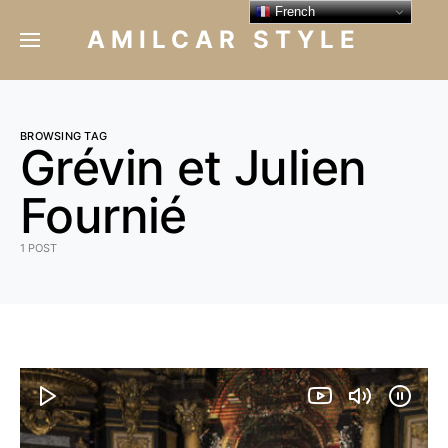
French
AMILCAR STYLE
BROWSING TAG
Grévin et Julien
Fournié
1 POST