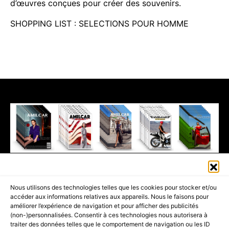
d’œuvres conçues pour créer des souvenirs.
SHOPPING LIST : SELECTIONS POUR HOMME
411K
13K
© 2026 AMILCAR MAGAZINE GROUP - AMILCAR STYLE MAGAZINE IS
Nous utilisons des technologies telles que les cookies pour stocker et/ou
PART OF THE
AMILCAR MAGAZINE GROUP.
EDITOR - ADVERTISING
accéder aux informations relatives aux appareils. Nous le faisons pour
AGENCE MEDIANE.
améliorer l’expérience de navigation et pour afficher des publicités
(non-)personnalisées. Consentir à ces technologies nous autorisera à
ACCUEIL
BEST OF LUXE
35 MAGAZINES
traiter des données telles que le comportement de navigation ou les ID