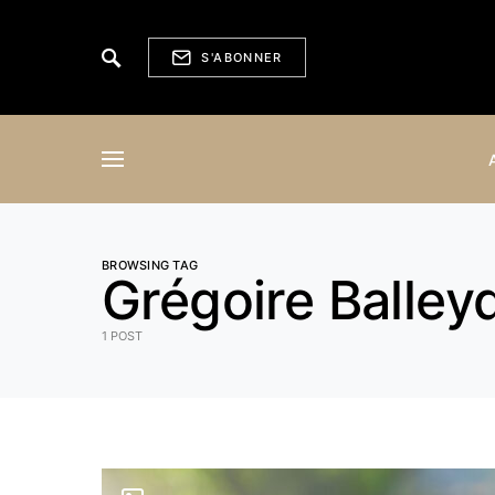
S'ABONNER
BROWSING TAG
Grégoire Balleyd
1 POST