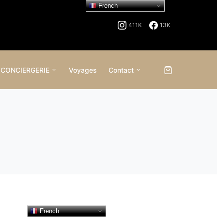
French
411K
13K
 CONCIERGERIE
Voyages
Contact
French