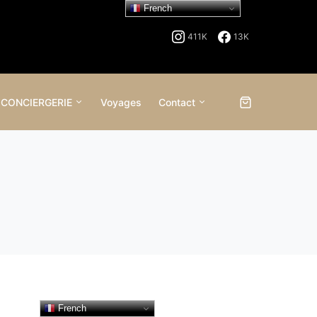
French
411K
13K
 CONCIERGERIE
Voyages
Contact
French