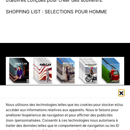
SHOPPING LIST : SELECTIONS POUR HOMME
411K
13K
© 2026 AMILCAR MAGAZINE GROUP - AMILCAR STYLE MAGAZINE IS
Nous utilisons des technologies telles que les cookies pour stocker et/ou
PART OF THE
AMILCAR MAGAZINE GROUP.
EDITOR - ADVERTISING
accéder aux informations relatives aux appareils. Nous le faisons pour
AGENCE MEDIANE.
améliorer l’expérience de navigation et pour afficher des publicités
(non-)personnalisées. Consentir à ces technologies nous autorisera à
ACCUEIL
BEST OF LUXE
35 MAGAZINES
traiter des données telles que le comportement de navigation ou les ID