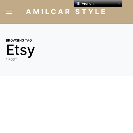
French
AMILCAR STYLE
BROWSING TAG
Etsy
1 POST