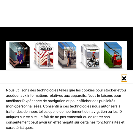
411K
13K
© 2026 AMILCAR MAGAZINE GROUP - AMILCAR STYLE MAGAZINE IS
Nous utilisons des technologies telles que les cookies pour stocker et/ou
PART OF THE
AMILCAR MAGAZINE GROUP.
EDITOR - ADVERTISING
accéder aux informations relatives aux appareils. Nous le faisons pour
AGENCE MEDIANE.
améliorer l’expérience de navigation et pour afficher des publicités
(non-)personnalisées. Consentir à ces technologies nous autorisera à
ACCUEIL
BEST OF LUXE
35 MAGAZINES
traiter des données telles que le comportement de navigation ou les ID
uniques sur ce site. Le fait de ne pas consentir ou de retirer son
SHOPPING & CONCIERGERIE
Voyages
Contact
consentement peut avoir un effet négatif sur certaines fonctonnalités et
caractéristiques.
Avant-Premières