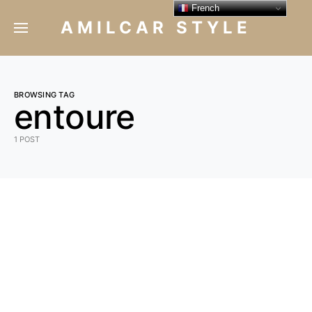
French
AMILCAR STYLE
BROWSING TAG
entoure
1 POST