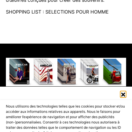
SHOPPING LIST : SELECTIONS POUR HOMME
411K
13K
© 2026 AMILCAR MAGAZINE GROUP - AMILCAR STYLE MAGAZINE IS
Nous utilisons des technologies telles que les cookies pour stocker et/ou
PART OF THE
AMILCAR MAGAZINE GROUP.
EDITOR - ADVERTISING
accéder aux informations relatives aux appareils. Nous le faisons pour
AGENCE MEDIANE.
améliorer l’expérience de navigation et pour afficher des publicités
(non-)personnalisées. Consentir à ces technologies nous autorisera à
ACCUEIL
BEST OF LUXE
35 MAGAZINES
traiter des données telles que le comportement de navigation ou les ID