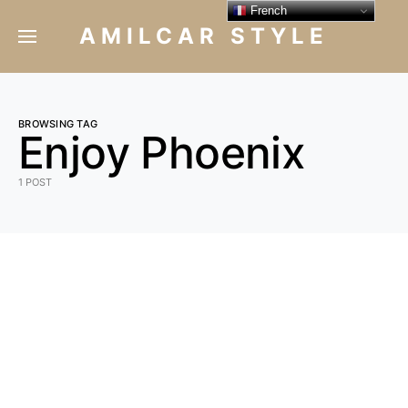
French
AMILCAR STYLE
BROWSING TAG
Enjoy Phoenix
1 POST