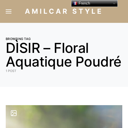
French
AMILCAR STYLE
BROWSING TAG
DÌSIR – Floral
Aquatique Poudré
1 POST