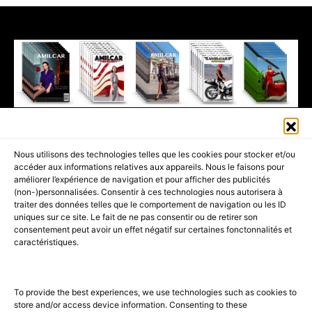
411K
13K
© 2026 AMILCAR MAGAZINE GROUP - AMILCAR STYLE MAGAZINE IS
Nous utilisons des technologies telles que les cookies pour stocker et/ou
PART OF THE
AMILCAR MAGAZINE GROUP.
EDITOR - ADVERTISING
accéder aux informations relatives aux appareils. Nous le faisons pour
AGENCE MEDIANE.
améliorer l’expérience de navigation et pour afficher des publicités
(non-)personnalisées. Consentir à ces technologies nous autorisera à
ACCUEIL
BEST OF LUXE
35 MAGAZINES
traiter des données telles que le comportement de navigation ou les ID
uniques sur ce site. Le fait de ne pas consentir ou de retirer son
SHOPPING & CONCIERGERIE
Voyages
Contact
consentement peut avoir un effet négatif sur certaines fonctonnalités et
caractéristiques.
Avant-Premières
& Offres exclusives
To provide the best experiences, we use technologies such as cookies to
store and/or access device information. Consenting to these