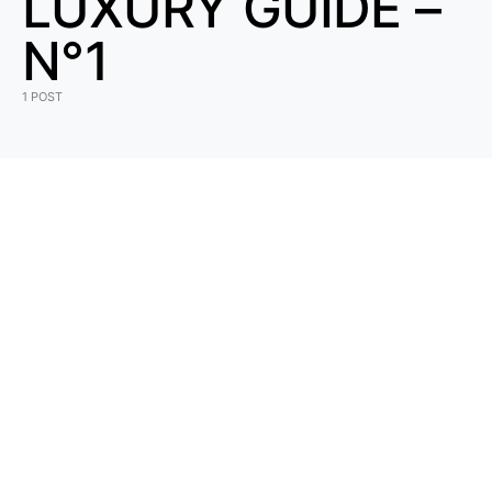
LUXURY GUIDE –
N°1
1 POST