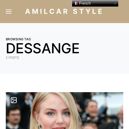
French
AMILCAR STYLE
BROWSING TAG
DESSANGE
2 POSTS