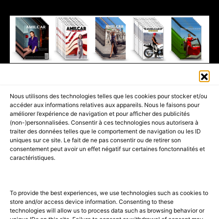
411K
13K
© 2026 AMILCAR MAGAZINE GROUP - AMILCAR STYLE MAGAZINE IS
Nous utilisons des technologies telles que les cookies pour stocker et/ou
PART OF THE
AMILCAR MAGAZINE GROUP.
EDITOR - ADVERTISING
accéder aux informations relatives aux appareils. Nous le faisons pour
AGENCE MEDIANE.
améliorer l’expérience de navigation et pour afficher des publicités
(non-)personnalisées. Consentir à ces technologies nous autorisera à
ACCUEIL
BEST OF LUXE
35 MAGAZINES
traiter des données telles que le comportement de navigation ou les ID
uniques sur ce site. Le fait de ne pas consentir ou de retirer son
SHOPPING & CONCIERGERIE
Voyages
Contact
consentement peut avoir un effet négatif sur certaines fonctonnalités et
caractéristiques.
Avant-Premières
& Offres exclusives
To provide the best experiences, we use technologies such as cookies to
store and/or access device information. Consenting to these
technologies will allow us to process data such as browsing behavior or