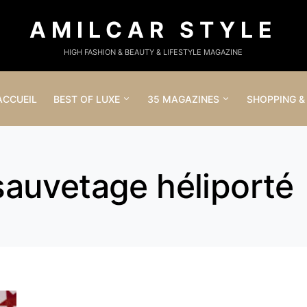
AMILCAR STYLE
HIGH FASHION & BEAUTY & LIFESTYLE MAGAZINE
ACCUEIL
BEST OF LUXE
35 MAGAZINES
SHOPPING &
auvetage héliporté