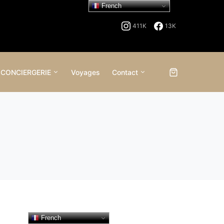
French
411K
13K
 CONCIERGERIE
Voyages
Contact
French