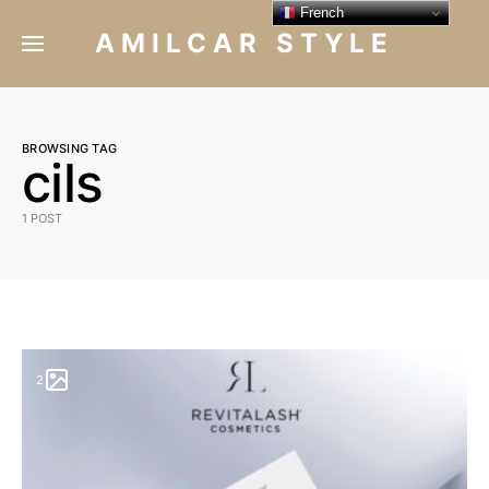
French
AMILCAR STYLE
BROWSING TAG
cils
1 POST
2