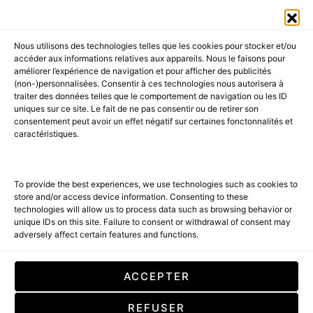
411K
13K
© 2026 AMILCAR MAGAZINE GROUP - AMILCAR STYLE MAGAZINE IS
Nous utilisons des technologies telles que les cookies pour stocker et/ou
PART OF THE
AMILCAR MAGAZINE GROUP.
EDITOR - ADVERTISING
accéder aux informations relatives aux appareils. Nous le faisons pour
AGENCE MEDIANE.
améliorer l’expérience de navigation et pour afficher des publicités
(non-)personnalisées. Consentir à ces technologies nous autorisera à
ACCUEIL
BEST OF LUXE
35 MAGAZINES
traiter des données telles que le comportement de navigation ou les ID
uniques sur ce site. Le fait de ne pas consentir ou de retirer son
SHOPPING & CONCIERGERIE
Voyages
Contact
consentement peut avoir un effet négatif sur certaines fonctonnalités et
caractéristiques.
Avant-Premières
& Offres exclusives
To provide the best experiences, we use technologies such as cookies to
store and/or access device information. Consenting to these
technologies will allow us to process data such as browsing behavior or
unique IDs on this site. Failure to consent or withdrawal of consent may
adversely affect certain features and functions.
SUBSCRIBE
ACCEPTER
En cochant cette case, vous confirmez que vous avez lu et que vous
REFUSER
acceptez nos conditions d'utilisation concernant le stockage des