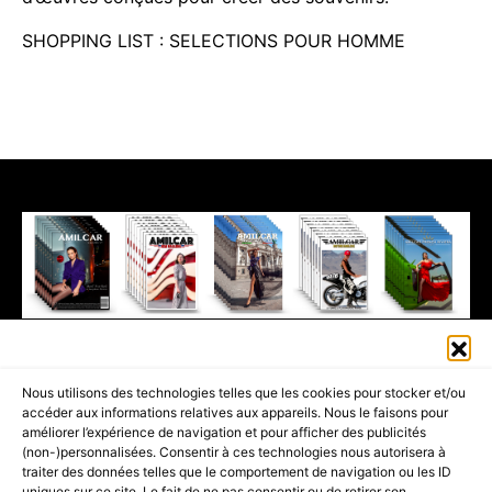
SHOPPING LIST : SELECTIONS POUR HOMME
411K
13K
© 2026 AMILCAR MAGAZINE GROUP - AMILCAR STYLE MAGAZINE IS
Nous utilisons des technologies telles que les cookies pour stocker et/ou
PART OF THE
AMILCAR MAGAZINE GROUP.
EDITOR - ADVERTISING
accéder aux informations relatives aux appareils. Nous le faisons pour
AGENCE MEDIANE.
améliorer l’expérience de navigation et pour afficher des publicités
(non-)personnalisées. Consentir à ces technologies nous autorisera à
ACCUEIL
BEST OF LUXE
35 MAGAZINES
traiter des données telles que le comportement de navigation ou les ID
uniques sur ce site. Le fait de ne pas consentir ou de retirer son