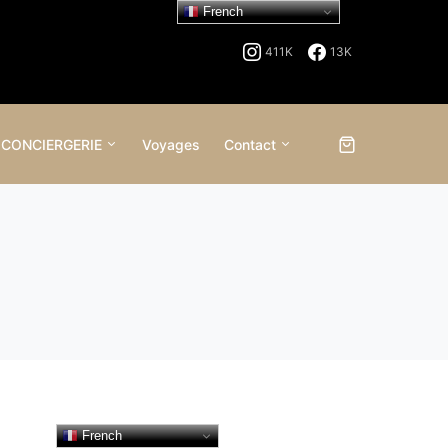
French
411K
13K
 CONCIERGERIE
Voyages
Contact
French