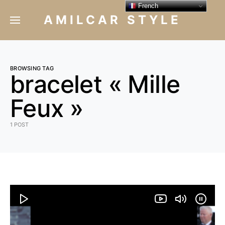
French
AMILCAR STYLE
BROWSING TAG
bracelet « Mille
Feux »
1 POST