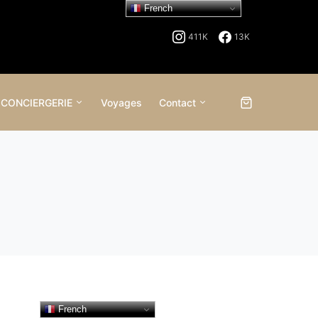
French
411K
13K
 CONCIERGERIE
Voyages
Contact
French