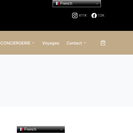
French
411K
13K
 CONCIERGERIE
Voyages
Contact
French