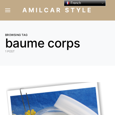
French
AMILCAR STYLE
BROWSING TAG
baume corps
1 POST