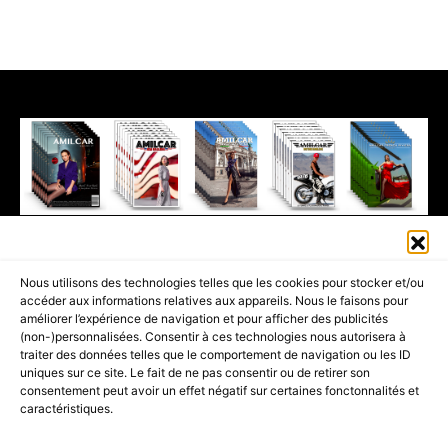
411K
13K
© 2026 AMILCAR MAGAZINE GROUP - AMILCAR STYLE MAGAZINE IS
Nous utilisons des technologies telles que les cookies pour stocker et/ou
PART OF THE
AMILCAR MAGAZINE GROUP.
EDITOR - ADVERTISING
accéder aux informations relatives aux appareils. Nous le faisons pour
AGENCE MEDIANE.
améliorer l’expérience de navigation et pour afficher des publicités
(non-)personnalisées. Consentir à ces technologies nous autorisera à
ACCUEIL
BEST OF LUXE
35 MAGAZINES
traiter des données telles que le comportement de navigation ou les ID
uniques sur ce site. Le fait de ne pas consentir ou de retirer son
SHOPPING & CONCIERGERIE
Voyages
Contact
consentement peut avoir un effet négatif sur certaines fonctonnalités et
caractéristiques.
Avant-Premières