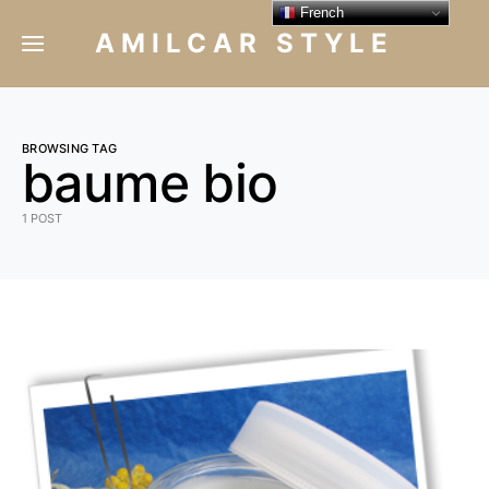
French
AMILCAR STYLE
BROWSING TAG
baume bio
1 POST