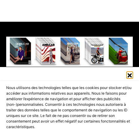
411K
13K
© 2026 AMILCAR MAGAZINE GROUP - AMILCAR STYLE MAGAZINE IS
Nous utilisons des technologies telles que les cookies pour stocker et/ou
PART OF THE
AMILCAR MAGAZINE GROUP.
EDITOR - ADVERTISING
accéder aux informations relatives aux appareils. Nous le faisons pour
AGENCE MEDIANE.
améliorer l’expérience de navigation et pour afficher des publicités
(non-)personnalisées. Consentir à ces technologies nous autorisera à
ACCUEIL
BEST OF LUXE
35 MAGAZINES
traiter des données telles que le comportement de navigation ou les ID
uniques sur ce site. Le fait de ne pas consentir ou de retirer son
SHOPPING & CONCIERGERIE
Voyages
Contact
consentement peut avoir un effet négatif sur certaines fonctonnalités et
caractéristiques.
Avant-Premières