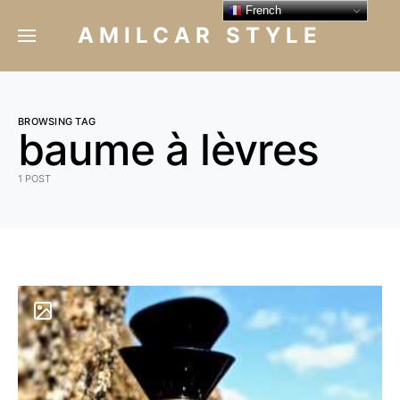
French
AMILCAR STYLE
BROWSING TAG
baume à lèvres
1 POST