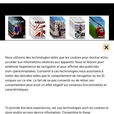
411K
13K
© 2026 AMILCAR MAGAZINE GROUP - AMILCAR STYLE MAGAZINE IS
Nous utilisons des technologies telles que les cookies pour stocker et/ou
PART OF THE
AMILCAR MAGAZINE GROUP.
EDITOR - ADVERTISING
accéder aux informations relatives aux appareils. Nous le faisons pour
AGENCE MEDIANE.
améliorer l’expérience de navigation et pour afficher des publicités
(non-)personnalisées. Consentir à ces technologies nous autorisera à
ACCUEIL
BEST OF LUXE
35 MAGAZINES
traiter des données telles que le comportement de navigation ou les ID
uniques sur ce site. Le fait de ne pas consentir ou de retirer son
SHOPPING & CONCIERGERIE
Voyages
Contact
consentement peut avoir un effet négatif sur certaines fonctonnalités et
caractéristiques.
Avant-Premières
& Offres exclusives
To provide the best experiences, we use technologies such as cookies to
store and/or access device information. Consenting to these