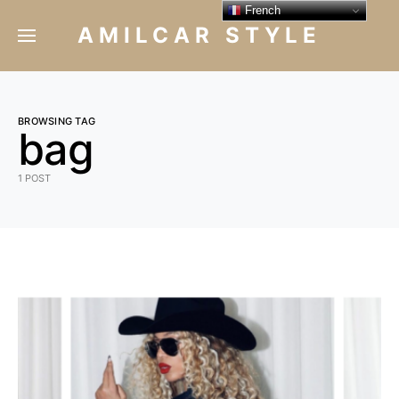
French
AMILCAR STYLE
BROWSING TAG
bag
1 POST