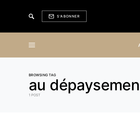
S'ABONNER
BROWSING TAG
au dépaysemen
1 POST