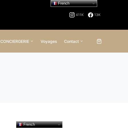
French
411K
13K
 CONCIERGERIE
Voyages
Contact
French