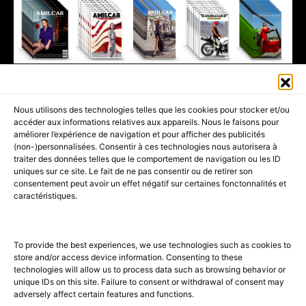
411K
13K
© 2026 AMILCAR MAGAZINE GROUP - AMILCAR STYLE MAGAZINE IS
Nous utilisons des technologies telles que les cookies pour stocker et/ou
PART OF THE
AMILCAR MAGAZINE GROUP.
EDITOR - ADVERTISING
accéder aux informations relatives aux appareils. Nous le faisons pour
AGENCE MEDIANE.
améliorer l’expérience de navigation et pour afficher des publicités
(non-)personnalisées. Consentir à ces technologies nous autorisera à
ACCUEIL
BEST OF LUXE
35 MAGAZINES
traiter des données telles que le comportement de navigation ou les ID
uniques sur ce site. Le fait de ne pas consentir ou de retirer son
SHOPPING & CONCIERGERIE
Voyages
Contact
consentement peut avoir un effet négatif sur certaines fonctonnalités et
caractéristiques.
Avant-Premières
& Offres exclusives
To provide the best experiences, we use technologies such as cookies to
store and/or access device information. Consenting to these
technologies will allow us to process data such as browsing behavior or
unique IDs on this site. Failure to consent or withdrawal of consent may
adversely affect certain features and functions.