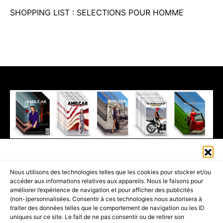
SHOPPING LIST : SELECTIONS POUR HOMME
411K
13K
© 2026 AMILCAR MAGAZINE GROUP - AMILCAR STYLE MAGAZINE IS
Nous utilisons des technologies telles que les cookies pour stocker et/ou
PART OF THE
AMILCAR MAGAZINE GROUP.
EDITOR - ADVERTISING
accéder aux informations relatives aux appareils. Nous le faisons pour
AGENCE MEDIANE.
améliorer l’expérience de navigation et pour afficher des publicités
(non-)personnalisées. Consentir à ces technologies nous autorisera à
ACCUEIL
BEST OF LUXE
35 MAGAZINES
traiter des données telles que le comportement de navigation ou les ID
uniques sur ce site. Le fait de ne pas consentir ou de retirer son
SHOPPING & CONCIERGERIE
Voyages
Contact