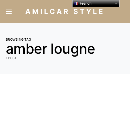
French
AMILCAR STYLE
BROWSING TAG
amber lougne
1 POST