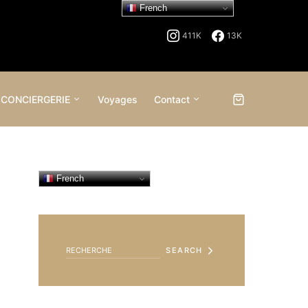
French
411K
13K
 CONCIERGERIE
Voyages
Contact
French
SEARCH FOR:
SEARCH