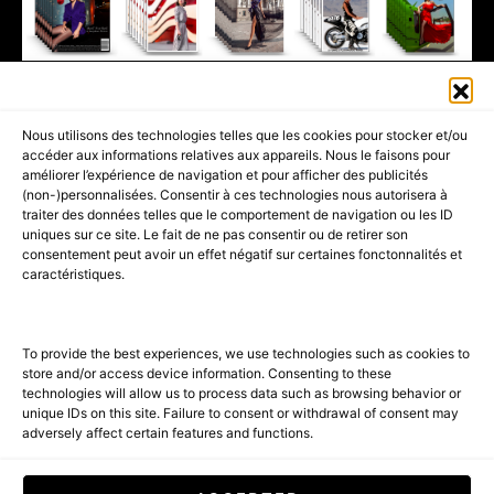
411K
13K
© 2026 AMILCAR MAGAZINE GROUP - AMILCAR STYLE MAGAZINE IS
Nous utilisons des technologies telles que les cookies pour stocker et/ou
PART OF THE
AMILCAR MAGAZINE GROUP.
EDITOR - ADVERTISING
accéder aux informations relatives aux appareils. Nous le faisons pour
AGENCE MEDIANE.
améliorer l’expérience de navigation et pour afficher des publicités
(non-)personnalisées. Consentir à ces technologies nous autorisera à
ACCUEIL
BEST OF LUXE
35 MAGAZINES
traiter des données telles que le comportement de navigation ou les ID
uniques sur ce site. Le fait de ne pas consentir ou de retirer son
SHOPPING & CONCIERGERIE
Voyages
Contact
consentement peut avoir un effet négatif sur certaines fonctonnalités et
caractéristiques.
Avant-Premières
& Offres exclusives
To provide the best experiences, we use technologies such as cookies to
store and/or access device information. Consenting to these
technologies will allow us to process data such as browsing behavior or
unique IDs on this site. Failure to consent or withdrawal of consent may
adversely affect certain features and functions.
SUBSCRIBE