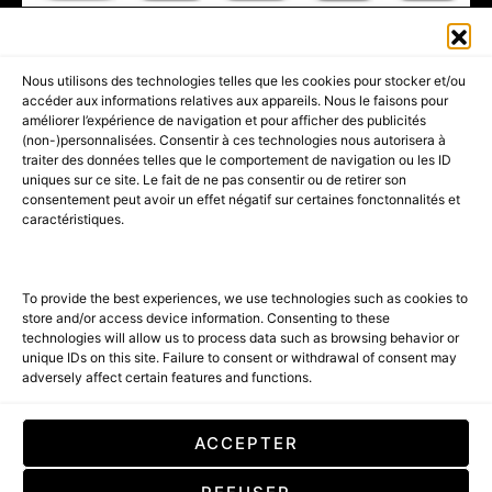
411K
13K
© 2026 AMILCAR MAGAZINE GROUP - AMILCAR STYLE MAGAZINE IS
Nous utilisons des technologies telles que les cookies pour stocker et/ou
PART OF THE
AMILCAR MAGAZINE GROUP.
EDITOR - ADVERTISING
accéder aux informations relatives aux appareils. Nous le faisons pour
AGENCE MEDIANE.
améliorer l’expérience de navigation et pour afficher des publicités
(non-)personnalisées. Consentir à ces technologies nous autorisera à
ACCUEIL
BEST OF LUXE
35 MAGAZINES
traiter des données telles que le comportement de navigation ou les ID
uniques sur ce site. Le fait de ne pas consentir ou de retirer son
SHOPPING & CONCIERGERIE
Voyages
Contact
consentement peut avoir un effet négatif sur certaines fonctonnalités et
caractéristiques.
Avant-Premières
& Offres exclusives
To provide the best experiences, we use technologies such as cookies to
store and/or access device information. Consenting to these
technologies will allow us to process data such as browsing behavior or
unique IDs on this site. Failure to consent or withdrawal of consent may
adversely affect certain features and functions.
SUBSCRIBE
ACCEPTER
En cochant cette case, vous confirmez que vous avez lu et que vous