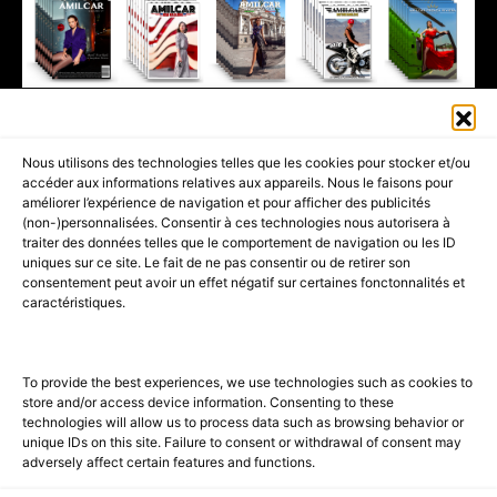
411K
13K
© 2026 AMILCAR MAGAZINE GROUP - AMILCAR STYLE MAGAZINE IS
Nous utilisons des technologies telles que les cookies pour stocker et/ou
PART OF THE
AMILCAR MAGAZINE GROUP.
EDITOR - ADVERTISING
accéder aux informations relatives aux appareils. Nous le faisons pour
AGENCE MEDIANE.
améliorer l’expérience de navigation et pour afficher des publicités
(non-)personnalisées. Consentir à ces technologies nous autorisera à
ACCUEIL
BEST OF LUXE
35 MAGAZINES
traiter des données telles que le comportement de navigation ou les ID
uniques sur ce site. Le fait de ne pas consentir ou de retirer son
SHOPPING & CONCIERGERIE
Voyages
Contact
consentement peut avoir un effet négatif sur certaines fonctonnalités et
caractéristiques.
Avant-Premières
& Offres exclusives
To provide the best experiences, we use technologies such as cookies to
store and/or access device information. Consenting to these
technologies will allow us to process data such as browsing behavior or
unique IDs on this site. Failure to consent or withdrawal of consent may
adversely affect certain features and functions.