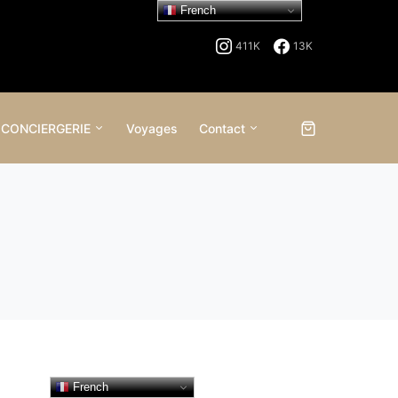
French
411K
13K
 CONCIERGERIE
Voyages
Contact
French