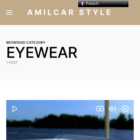
French
AMILCAR STYLE
BROWSING CATEGORY
EYEWEAR
1 POST