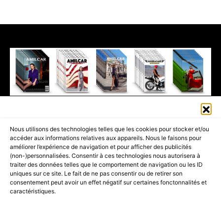
411K
13K
© 2026 AMILCAR MAGAZINE GROUP - AMILCAR STYLE MAGAZINE IS
Nous utilisons des technologies telles que les cookies pour stocker et/ou
PART OF THE
AMILCAR MAGAZINE GROUP.
EDITOR - ADVERTISING
accéder aux informations relatives aux appareils. Nous le faisons pour
AGENCE MEDIANE.
améliorer l’expérience de navigation et pour afficher des publicités
(non-)personnalisées. Consentir à ces technologies nous autorisera à
ACCUEIL
BEST OF LUXE
35 MAGAZINES
traiter des données telles que le comportement de navigation ou les ID
uniques sur ce site. Le fait de ne pas consentir ou de retirer son
SHOPPING & CONCIERGERIE
Voyages
Contact
consentement peut avoir un effet négatif sur certaines fonctonnalités et
caractéristiques.
Avant-Premières
& Offres exclusives