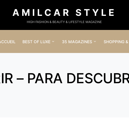
AMILCAR STYLE
HIGH FASHION & BEAUTY & LIFESTYLE MAGAZINE
ACCUEIL
BEST OF LUXE
35 MAGAZINES
SHOPPING &
R – PARA DESCUBR