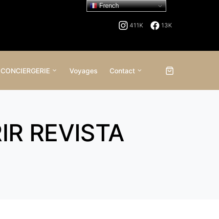
French
411K
13K
 CONCIERGERIE
Voyages
Contact
IR REVISTA