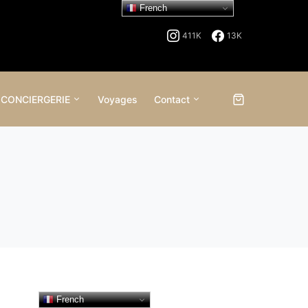
French
411K
13K
 CONCIERGERIE
Voyages
Contact
French