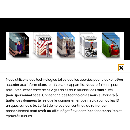
411K
13K
© 2026 AMILCAR MAGAZINE GROUP - AMILCAR STYLE MAGAZINE IS
Nous utilisons des technologies telles que les cookies pour stocker et/ou
PART OF THE
AMILCAR MAGAZINE GROUP.
EDITOR - ADVERTISING
accéder aux informations relatives aux appareils. Nous le faisons pour
AGENCE MEDIANE.
améliorer l’expérience de navigation et pour afficher des publicités
(non-)personnalisées. Consentir à ces technologies nous autorisera à
ACCUEIL
BEST OF LUXE
35 MAGAZINES
traiter des données telles que le comportement de navigation ou les ID
uniques sur ce site. Le fait de ne pas consentir ou de retirer son
SHOPPING & CONCIERGERIE
Voyages
Contact
consentement peut avoir un effet négatif sur certaines fonctonnalités et
caractéristiques.
Avant-Premières